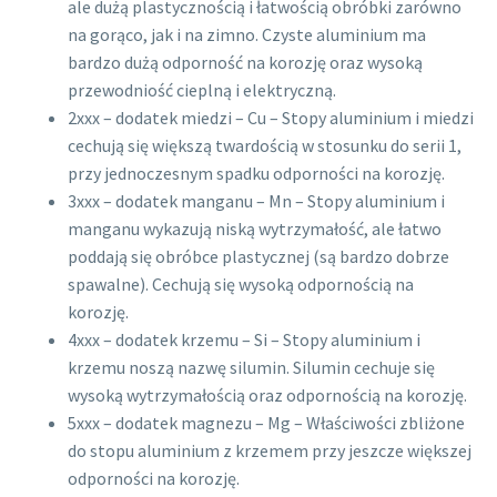
ale dużą plastycznością i łatwością obróbki zarówno
na gorąco, jak i na zimno. Czyste aluminium ma
bardzo dużą odporność na korozję oraz wysoką
przewodniość cieplną i elektryczną.
2xxx – dodatek miedzi – Cu – Stopy aluminium i miedzi
cechują się większą twardością w stosunku do serii 1,
przy jednoczesnym spadku odporności na korozję.
3xxx – dodatek manganu – Mn – Stopy aluminium i
manganu wykazują niską wytrzymałość, ale łatwo
poddają się obróbce plastycznej (są bardzo dobrze
spawalne). Cechują się wysoką odpornością na
korozję.
4xxx – dodatek krzemu – Si – Stopy aluminium i
krzemu noszą nazwę silumin. Silumin cechuje się
wysoką wytrzymałością oraz odpornością na korozję.
5xxx – dodatek magnezu – Mg – Właściwości zbliżone
do stopu aluminium z krzemem przy jeszcze większej
odporności na korozję.