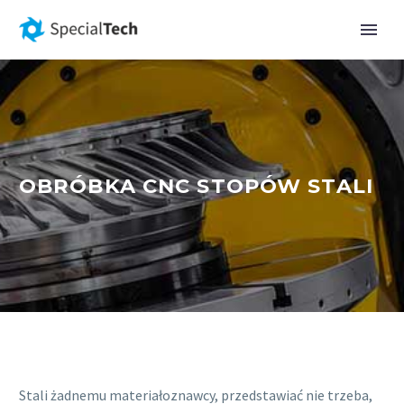
OBRÓBKA CNC STOPÓW STALI
Stali żadnemu materiałoznawcy, przedstawiać nie trzeba,