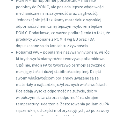
POM H – homopolimer poliacetalu – materiał
podobny do POM C, ale posiada lepsze właściwości
mechaniczne m.in. sztywność oraz ciągliwość).
Jednocześnie jeśli szukamy materiału o wysokiej
odporności chemicznej lepszym wyborem będzie
POM C. Dodatkowo, co ważne podkreślenia to fakt, że
produkty wykonane z POM H wg EU oraz FDA
dopuszczone są do kontaktu z żywnością.
Poliamid PA6 – popularnie nazywany nylonem, wśród
których wyróżniamy różne tworzywa poliamidowe.
Ogólnie, nylon PA to tworzywo termoplastyczne o
małej gęstości i dużej stabilności cieplnej. Dzięki
swoim właściwościom poliamidy uważane są za
materiały o najbardziej użytecznych właściwościach.
Posiadają wysoką odporność na zużycie, dobry
współczynnik tarcia oraz odporność na skrajne
temperatury i uderzenia. Zastosowania poliamidu PA
są szerokie, od części motoryzacyjnych, aż po zawory