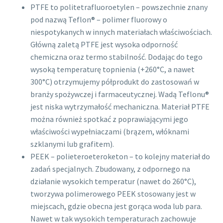
PTFE to politetrafluoroetylen – powszechnie znany
pod nazwą Teflon® – polimer fluorowy o
niespotykanych w innych materiałach właściwościach.
Główną zaletą PTFE jest wysoka odporność
chemiczna oraz termo stabilność. Dodając do tego
wysoką temperaturę topnienia (+260°C, a nawet
300°C) otrzymujemy półprodukt do zastosowań w
branży spożywczej i farmaceutycznej. Wadą Teflonu®
jest niska wytrzymałość mechaniczna. Materiał PTFE
można również spotkać z poprawiającymi jego
właściwości wypełniaczami (brązem, włóknami
szklanymi lub grafitem).
PEEK – polieteroeteroketon – to kolejny materiał do
zadań specjalnych. Zbudowany, z odpornego na
działanie wysokich temperatur (nawet do 260°C),
tworzywa polimerowego PEEK stosowany jest w
miejscach, gdzie obecna jest gorąca woda lub para.
Nawet w tak wysokich temperaturach zachowuje