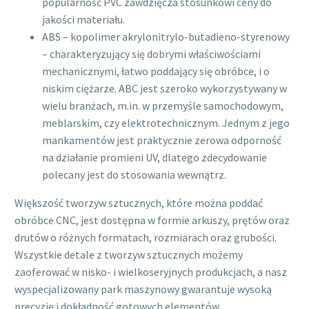
popularność PVC zawdzięcza stosunkowi ceny do
jakości materiału.
ABS – kopolimer akrylonitrylo-butadieno-styrenowy
– charakteryzujący się dobrymi właściwościami
mechanicznymi, łatwo poddający się obróbce, i o
niskim ciężarze. ABC jest szeroko wykorzystywany w
wielu branżach, m.in. w przemyśle samochodowym,
meblarskim, czy elektrotechnicznym. Jednym z jego
mankamentów jest praktycznie zerowa odporność
na działanie promieni UV, dlatego zdecydowanie
polecany jest do stosowania wewnątrz.
Większość tworzyw sztucznych, które można poddać
obróbce CNC, jest dostępna w formie arkuszy, prętów oraz
drutów o różnych formatach, rozmiarach oraz grubości.
Wszystkie detale z tworzyw sztucznych możemy
zaoferować w nisko- i wielkoseryjnych produkcjach, a nasz
wyspecjalizowany park maszynowy gwarantuje wysoką
precyzję i dokładność gotowych elementów.